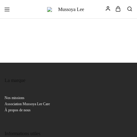
Mussoya
L'Art
Lee
de
Rester
Soi
La marque
Nos missions
Association Mussoya Lee Care
À propos de nous
Informations utiles