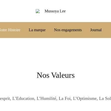
Mussoya
L'Art
Lee
de
Rester
Soi
otre Histoire
La marque
Nos engagements
Journal
Nos Valeurs
esprit, L’Education, L’Humilité, La Foi, L’Optimisme, La Soli